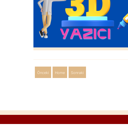
Önceki
Home
Sonraki
Cookie Consent plugin for the EU cookie l