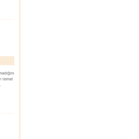
madığını
in temel
r 1.