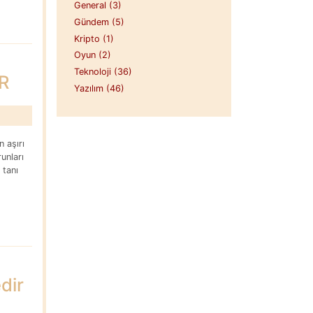
General (3)
Gündem (5)
Kripto (1)
Oyun (2)
Teknoloji (36)
R
Yazılım (46)
n aşırı
unları
 tanı
dir