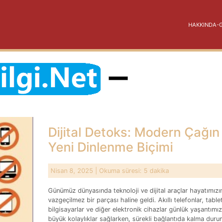
HAKKINDA-GI
Dijital Detoks: Modern Çağın
Yeni Dinlenme Biçimi
Nisan 8, 2025
| Okuma süresi: 5 dakika
Günümüz dünyasında teknoloji ve dijital araçlar hayatımızı
vazgeçilmez bir parçası haline geldi. Akıllı telefonlar, tablet
bilgisayarlar ve diğer elektronik cihazlar günlük yaşantımı
büyük kolaylıklar sağlarken, sürekli bağlantıda kalma dur