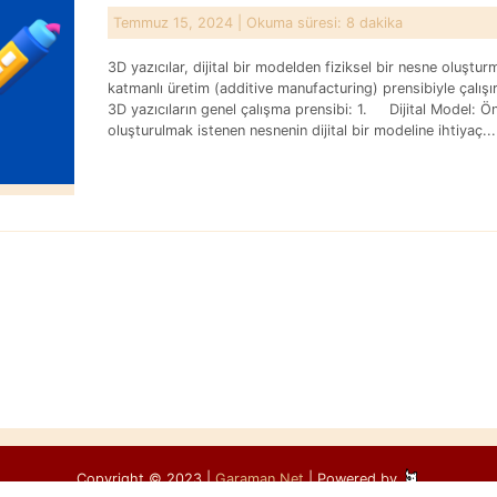
Temmuz 15, 2024
| Okuma süresi: 8 dakika
3D yazıcılar, dijital bir modelden fiziksel bir nesne oluştur
katmanlı üretim (additive manufacturing) prensibiyle çalışır
3D yazıcıların genel çalışma prensibi: 1. Dijital Model: Ön
oluşturulmak istenen nesnenin dijital bir modeline ihtiyaç...
aw
Copyright © 2023
|
Garaman.Net
| Powered by