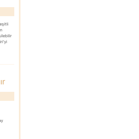
şitli
in
lebilir
i'yi
ır
.
ay