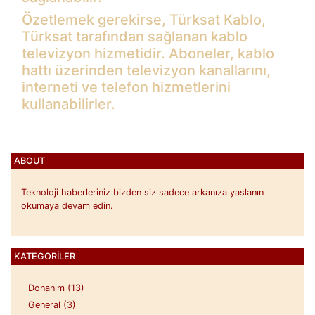
Özetlemek gerekirse, Türksat Kablo,
Türksat tarafından sağlanan kablo
televizyon hizmetidir. Aboneler, kablo
hattı üzerinden televizyon kanallarını,
interneti ve telefon hizmetlerini
kullanabilirler.
ABOUT
Teknoloji haberleriniz bizden siz sadece arkanıza yaslanın
okumaya devam edin.
KATEGORILER
Donanım (13)
General (3)