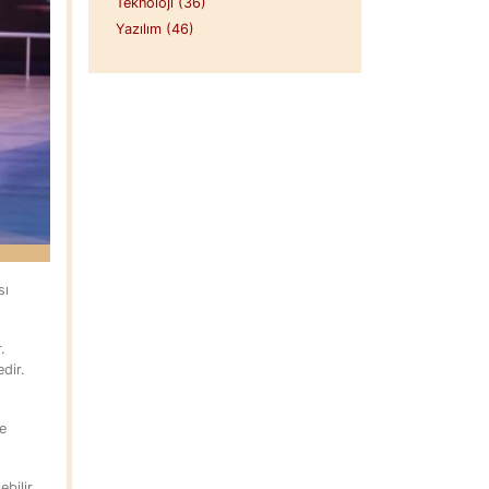
Teknoloji (36)
Yazılım (46)
sı
.
dir.
ve
bilir