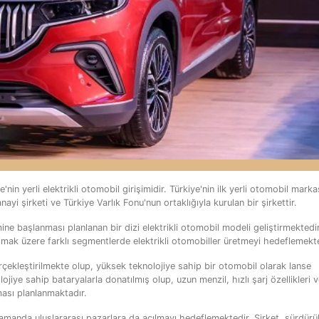
in yerli elektrikli otomobil girişimidir. Türkiye'nin ilk yerli otomobil marka
i şirketi ve Türkiye Varlık Fonu'nun ortaklığıyla kurulan bir şirkettir.
ne başlanması planlanan bir dizi elektrikli otomobil modeli geliştirmektedir
 olmak üzere farklı segmentlerde elektrikli otomobiller üretmeyi hedeflemekte
ekleştirilmekte olup, yüksek teknolojiye sahip bir otomobil olarak lanse
lojiye sahip bataryalarla donatılmış olup, uzun menzil, hızlı şarj özellikleri 
lması planlanmaktadır.
manda uluslararası pazarlara da açılmayı hedeflemektedir. Şirket, sürdürüle