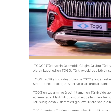
"TOGG" (Türkiye'nin Otomobili Girişim Grubu) Türkiye'n
olarak kabul edilen TOGG, Türkiye'deki beş büyük sanay
TOGG, 2019 yılında duyurulan ve 2022 yılında üretimi
Şirket, binek araçlar, SUV'ler ve ticari araçlar dahil
TOGG'un tasarımı ve üretimi tamamen Türkiye'de gerç
edilmektedir. Elektrikli otomobil modelleri, ileri tekno
ileri sürüş destek sistemleri gibi özelliklere sahip o
TOGG, sadece Türkiye pazarına yönelik değil, aynı za